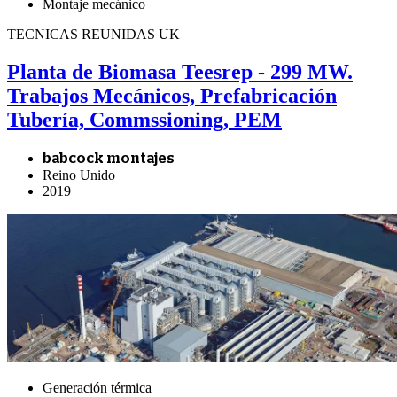
Montaje mecánico
TECNICAS REUNIDAS UK
Planta de Biomasa Teesrep - 299 MW.
Trabajos Mecánicos, Prefabricación
Tubería, Commssioning, PEM
babcock montajes
Reino Unido
2019
Generación térmica