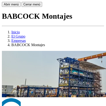
Abrir menú
Cerrar menú
BABCOCK Montajes
Inicio
El Grupo
Empresas
BABCOCK Montajes