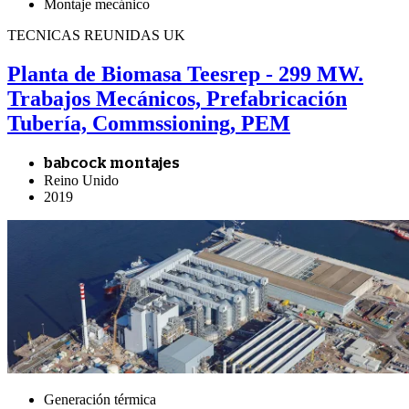
Montaje mecánico
TECNICAS REUNIDAS UK
Planta de Biomasa Teesrep - 299 MW.
Trabajos Mecánicos, Prefabricación
Tubería, Commssioning, PEM
babcock montajes
Reino Unido
2019
Generación térmica