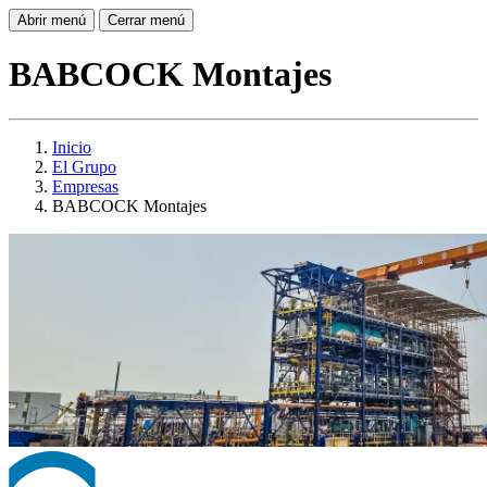
Abrir menú
Cerrar menú
BABCOCK Montajes
Inicio
El Grupo
Empresas
BABCOCK Montajes