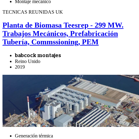
Montaje mecánico
TECNICAS REUNIDAS UK
Planta de Biomasa Teesrep - 299 MW.
Trabajos Mecánicos, Prefabricación
Tubería, Commssioning, PEM
babcock montajes
Reino Unido
2019
Generación térmica