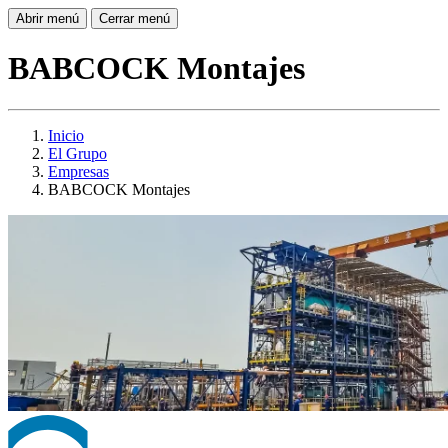
Abrir menú
Cerrar menú
BABCOCK Montajes
Inicio
El Grupo
Empresas
BABCOCK Montajes