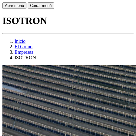
Abrir menú
Cerrar menú
ISOTRON
Inicio
El Grupo
Empresas
ISOTRON