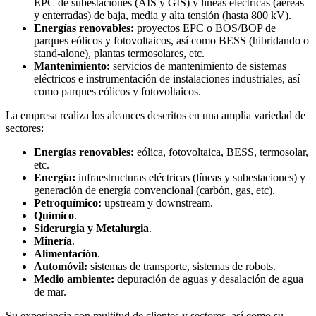
EPC de subestaciones (AIS y GIS) y líneas eléctricas (aéreas
y enterradas) de baja, media y alta tensión (hasta 800 kV).
Energías renovables:
proyectos EPC o BOS/BOP de
parques eólicos y fotovoltaicos, así como BESS (hibridando o
stand-alone), plantas termosolares, etc.
Mantenimiento:
servicios de mantenimiento de sistemas
eléctricos e instrumentación de instalaciones industriales, así
como parques eólicos y fotovoltaicos.
La empresa realiza los alcances descritos en una amplia variedad de
sectores:
Energías renovables:
eólica, fotovoltaica, BESS, termosolar,
etc.
Energía:
infraestructuras eléctricas (líneas y subestaciones) y
generación de energía convencional (carbón, gas, etc).
Petroquímico:
upstream y downstream.
Químico
.
Siderurgia y Metalurgia
.
Minería
.
Alimentación
.
Automóvil:
sistemas de transporte, sistemas de robots.
Medio ambiente:
depuración de aguas y desalación de agua
de mar.
Su experiencia con multitud de clientes y sectores, así como su