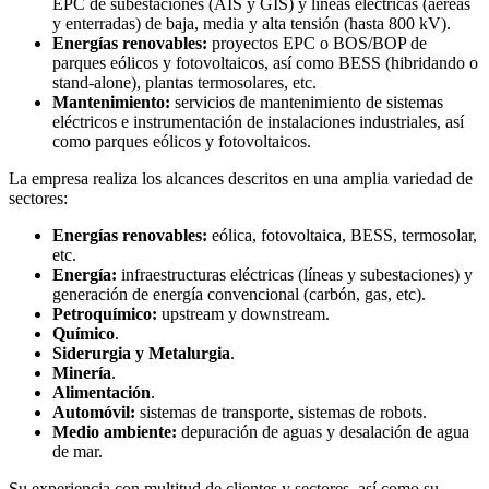
EPC de subestaciones (AIS y GIS) y líneas eléctricas (aéreas
y enterradas) de baja, media y alta tensión (hasta 800 kV).
Energías renovables:
proyectos EPC o BOS/BOP de
parques eólicos y fotovoltaicos, así como BESS (hibridando o
stand-alone), plantas termosolares, etc.
Mantenimiento:
servicios de mantenimiento de sistemas
eléctricos e instrumentación de instalaciones industriales, así
como parques eólicos y fotovoltaicos.
La empresa realiza los alcances descritos en una amplia variedad de
sectores:
Energías renovables:
eólica, fotovoltaica, BESS, termosolar,
etc.
Energía:
infraestructuras eléctricas (líneas y subestaciones) y
generación de energía convencional (carbón, gas, etc).
Petroquímico:
upstream y downstream.
Químico
.
Siderurgia y Metalurgia
.
Minería
.
Alimentación
.
Automóvil:
sistemas de transporte, sistemas de robots.
Medio ambiente:
depuración de aguas y desalación de agua
de mar.
Su experiencia con multitud de clientes y sectores, así como su