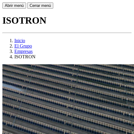
Abrir menú
Cerrar menú
ISOTRON
Inicio
El Grupo
Empresas
ISOTRON