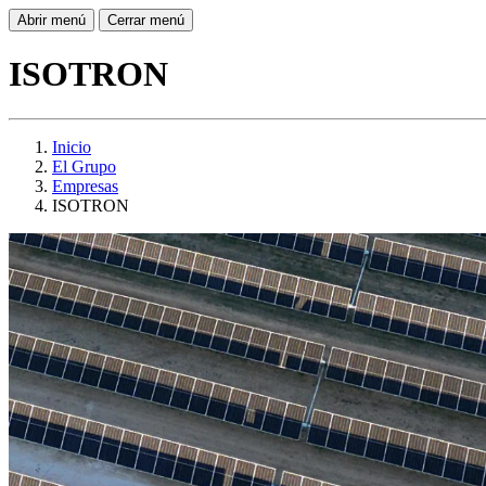
Abrir menú
Cerrar menú
ISOTRON
Inicio
El Grupo
Empresas
ISOTRON