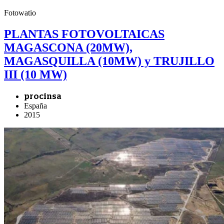
Fotowatio
PLANTAS FOTOVOLTAICAS
MAGASCONA (20MW),
MAGASQUILLA (10MW) y TRUJILLO
III (10 MW)
procinsa
España
2015