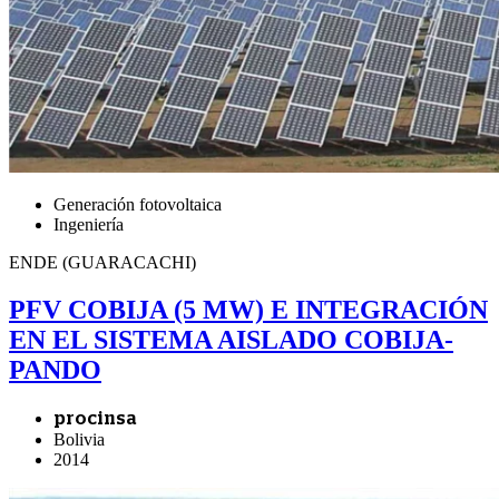
Generación fotovoltaica
Ingeniería
ENDE (GUARACACHI)
PFV COBIJA (5 MW) E INTEGRACIÓN
EN EL SISTEMA AISLADO COBIJA-
PANDO
procinsa
Bolivia
2014