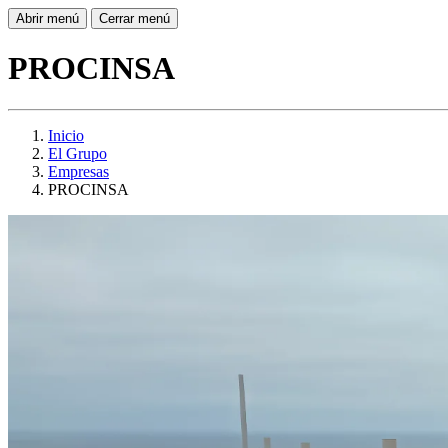
Abrir menú
Cerrar menú
PROCINSA
Inicio
El Grupo
Empresas
PROCINSA