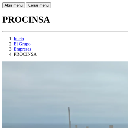
Abrir menú
Cerrar menú
PROCINSA
Inicio
El Grupo
Empresas
PROCINSA