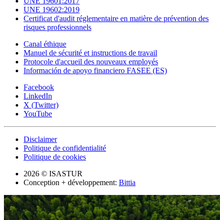
UNE 19601:2017
UNE 19602:2019
Certificat d'audit réglementaire en matière de prévention des
risques professionnels
Canal éthique
Manuel de sécurité et instructions de travail
Protocole d'accueil des nouveaux employés
Información de apoyo financiero FASEE (ES)
Facebook
LinkedIn
X (Twitter)
YouTube
Disclaimer
Politique de confidentialité
Politique de cookies
2026 © ISASTUR
Conception + développement:
Bittia