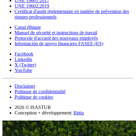
UNE 19601:2017
UNE 19602:2019
Certificat d'audit réglementaire en matière de prévention des
risques professionnels
Canal éthique
Manuel de sécurité et instructions de travail
Protocole d'accueil des nouveaux employés
Información de apoyo financiero FASEE (ES)
Facebook
LinkedIn
X (Twitter)
YouTube
Disclaimer
Politique de confidentialité
Politique de cookies
2026 © ISASTUR
Conception + développement:
Bittia