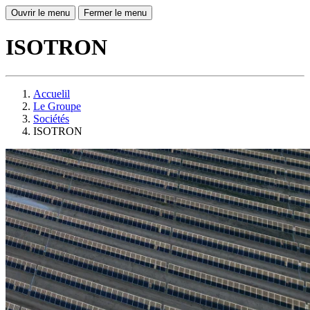
Ouvrir le menu
Fermer le menu
ISOTRON
Accuelil
Le Groupe
Sociétés
ISOTRON