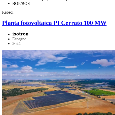
BOP/BOS
Repsol
Planta fotovoltaica PI Cerrato 100 MW
isotron
Espagne
2024