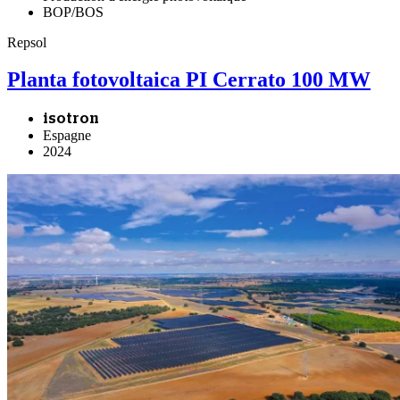
BOP/BOS
Repsol
Planta fotovoltaica PI Cerrato 100 MW
isotron
Espagne
2024