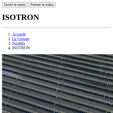
Ouvrir le menu
Fermer le menu
ISOTRON
Accuelil
Le Groupe
Sociétés
ISOTRON