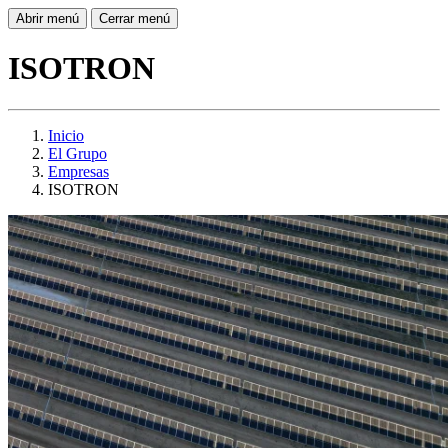
Abrir menú
Cerrar menú
ISOTRON
Inicio
El Grupo
Empresas
ISOTRON