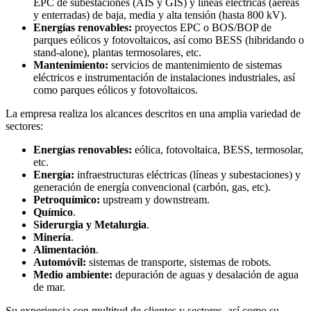
EPC de subestaciones (AIS y GIS) y líneas eléctricas (aéreas
y enterradas) de baja, media y alta tensión (hasta 800 kV).
Energías renovables:
proyectos EPC o BOS/BOP de
parques eólicos y fotovoltaicos, así como BESS (hibridando o
stand-alone), plantas termosolares, etc.
Mantenimiento:
servicios de mantenimiento de sistemas
eléctricos e instrumentación de instalaciones industriales, así
como parques eólicos y fotovoltaicos.
La empresa realiza los alcances descritos en una amplia variedad de
sectores:
Energías renovables:
eólica, fotovoltaica, BESS, termosolar,
etc.
Energía:
infraestructuras eléctricas (líneas y subestaciones) y
generación de energía convencional (carbón, gas, etc).
Petroquímico:
upstream y downstream.
Químico
.
Siderurgia y Metalurgia
.
Minería
.
Alimentación
.
Automóvil:
sistemas de transporte, sistemas de robots.
Medio ambiente:
depuración de aguas y desalación de agua
de mar.
Su experiencia con multitud de clientes y sectores, así como su