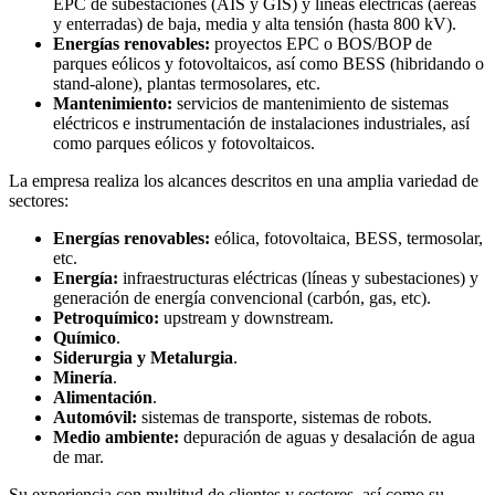
EPC de subestaciones (AIS y GIS) y líneas eléctricas (aéreas
y enterradas) de baja, media y alta tensión (hasta 800 kV).
Energías renovables:
proyectos EPC o BOS/BOP de
parques eólicos y fotovoltaicos, así como BESS (hibridando o
stand-alone), plantas termosolares, etc.
Mantenimiento:
servicios de mantenimiento de sistemas
eléctricos e instrumentación de instalaciones industriales, así
como parques eólicos y fotovoltaicos.
La empresa realiza los alcances descritos en una amplia variedad de
sectores:
Energías renovables:
eólica, fotovoltaica, BESS, termosolar,
etc.
Energía:
infraestructuras eléctricas (líneas y subestaciones) y
generación de energía convencional (carbón, gas, etc).
Petroquímico:
upstream y downstream.
Químico
.
Siderurgia y Metalurgia
.
Minería
.
Alimentación
.
Automóvil:
sistemas de transporte, sistemas de robots.
Medio ambiente:
depuración de aguas y desalación de agua
de mar.
Su experiencia con multitud de clientes y sectores, así como su