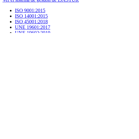
ISO 9001:2015
ISO 14001:2015
ISO 45001:2018
UNE 19601:2017
UNE 19602:2019
Certificado de inscripción en el registro EMAS
Certificado de auditoría reglamentaria de PRL
Canal ético
Manual de seguridad e instrucciones de trabajo
Protocolo de acogida de nuevos trabajadores
Información de apoyo financiero FASEE
Facebook
LinkedIn
X (Twitter)
YouTube
Aviso legal
Política de privacidad
Política de cookies
2026 © ISASTUR