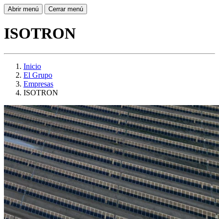
Abrir menú
Cerrar menú
ISOTRON
Inicio
El Grupo
Empresas
ISOTRON