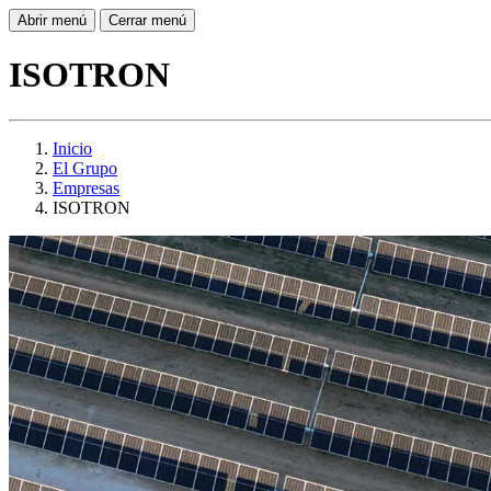
Abrir menú
Cerrar menú
ISOTRON
Inicio
El Grupo
Empresas
ISOTRON