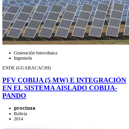
Generación fotovoltaica
Ingeniería
ENDE (GUARACACHI)
PFV COBIJA (5 MW) E INTEGRACIÓN
EN EL SISTEMA AISLADO COBIJA-
PANDO
procinsa
Bolivia
2014