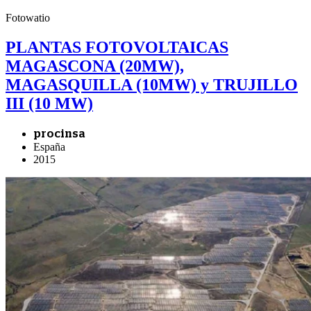
Fotowatio
PLANTAS FOTOVOLTAICAS
MAGASCONA (20MW),
MAGASQUILLA (10MW) y TRUJILLO
III (10 MW)
procinsa
España
2015