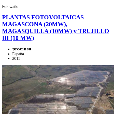
Fotowatio
PLANTAS FOTOVOLTAICAS
MAGASCONA (20MW),
MAGASQUILLA (10MW) y TRUJILLO
III (10 MW)
procinsa
España
2015