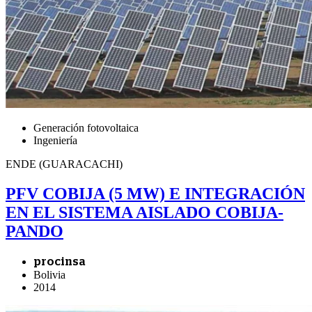
Generación fotovoltaica
Ingeniería
ENDE (GUARACACHI)
PFV COBIJA (5 MW) E INTEGRACIÓN
EN EL SISTEMA AISLADO COBIJA-
PANDO
procinsa
Bolivia
2014