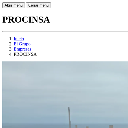
Abrir menú
Cerrar menú
PROCINSA
Inicio
El Grupo
Empresas
PROCINSA