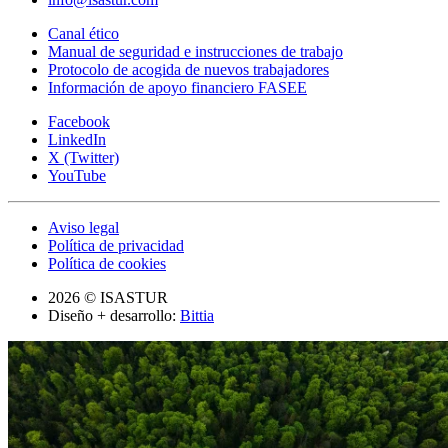
Canal ético
Manual de seguridad e instrucciones de trabajo
Protocolo de acogida de nuevos trabajadores
Información de apoyo financiero FASEE
Facebook
LinkedIn
X (Twitter)
YouTube
Aviso legal
Política de privacidad
Política de cookies
2026 © ISASTUR
Diseño + desarrollo:
Bittia