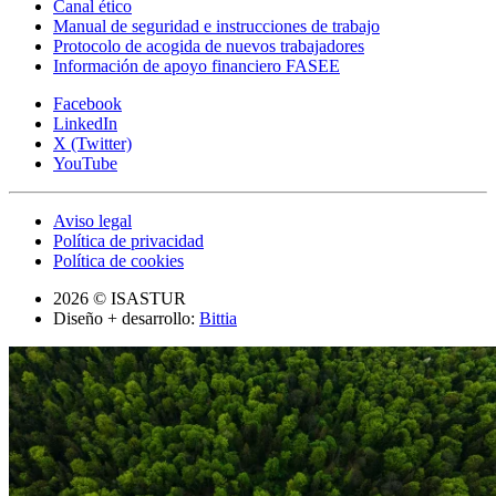
Canal ético
Manual de seguridad e instrucciones de trabajo
Protocolo de acogida de nuevos trabajadores
Información de apoyo financiero FASEE
Facebook
LinkedIn
X (Twitter)
YouTube
Aviso legal
Política de privacidad
Política de cookies
2026 © ISASTUR
Diseño + desarrollo:
Bittia