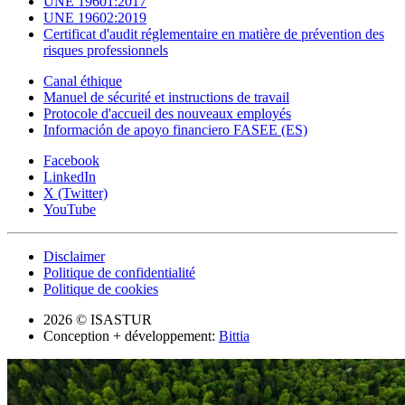
UNE 19601:2017
UNE 19602:2019
Certificat d'audit réglementaire en matière de prévention des
risques professionnels
Canal éthique
Manuel de sécurité et instructions de travail
Protocole d'accueil des nouveaux employés
Información de apoyo financiero FASEE (ES)
Facebook
LinkedIn
X (Twitter)
YouTube
Disclaimer
Politique de confidentialité
Politique de cookies
2026 © ISASTUR
Conception + développement:
Bittia