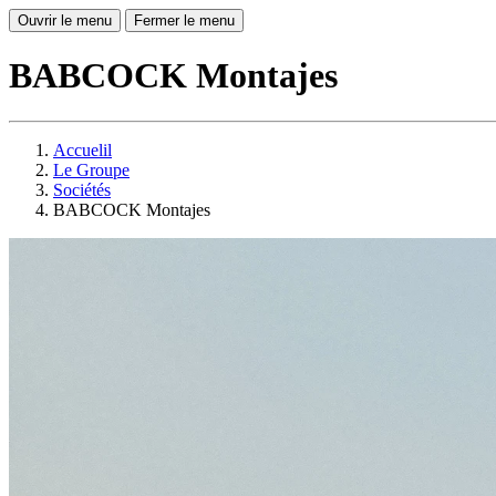
Ouvrir le menu
Fermer le menu
BABCOCK Montajes
Accuelil
Le Groupe
Sociétés
BABCOCK Montajes