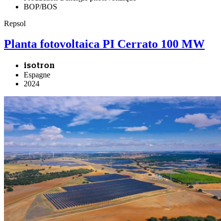
BOP/BOS
Repsol
Planta fotovoltaica PI Cerrato 100 MW
isotron
Espagne
2024