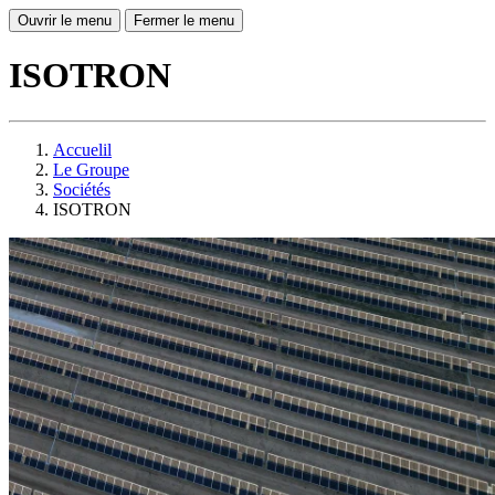
Ouvrir le menu
Fermer le menu
ISOTRON
Accuelil
Le Groupe
Sociétés
ISOTRON