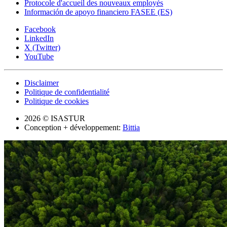
Protocole d'accueil des nouveaux employés
Información de apoyo financiero FASEE (ES)
Facebook
LinkedIn
X (Twitter)
YouTube
Disclaimer
Politique de confidentialité
Politique de cookies
2026 © ISASTUR
Conception + développement:
Bittia