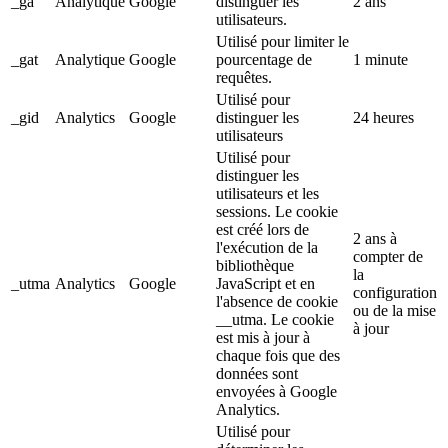
_ga
Analytique
Google
distinguer les
2 ans
utilisateurs.
Utilisé pour limiter le
_gat
Analytique
Google
pourcentage de
1 minute
requêtes.
Utilisé pour
_gid
Analytics
Google
distinguer les
24 heures
utilisateurs
Utilisé pour
distinguer les
utilisateurs et les
sessions. Le cookie
est créé lors de
2 ans à
l'exécution de la
compter de
bibliothèque
la
_utma
Analytics
Google
JavaScript et en
configuration
l'absence de cookie
ou de la mise
__utma. Le cookie
à jour
est mis à jour à
chaque fois que des
données sont
envoyées à Google
Analytics.
Utilisé pour