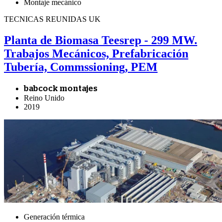
Montaje mecánico
TECNICAS REUNIDAS UK
Planta de Biomasa Teesrep - 299 MW.
Trabajos Mecánicos, Prefabricación
Tubería, Commssioning, PEM
babcock montajes
Reino Unido
2019
Generación térmica