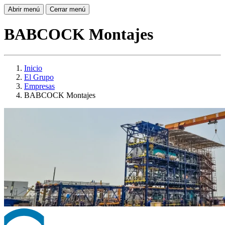
Abrir menú
Cerrar menú
BABCOCK Montajes
Inicio
El Grupo
Empresas
BABCOCK Montajes