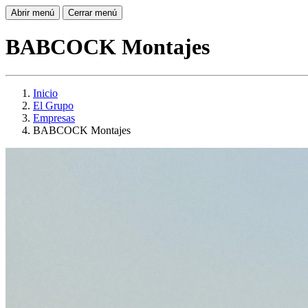
Abrir menú
Cerrar menú
BABCOCK Montajes
Inicio
El Grupo
Empresas
BABCOCK Montajes