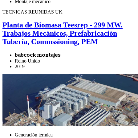
Montaje mecánico
TECNICAS REUNIDAS UK
Planta de Biomasa Teesrep - 299 MW.
Trabajos Mecánicos, Prefabricación
Tubería, Commssioning, PEM
babcock montajes
Reino Unido
2019
Generación térmica