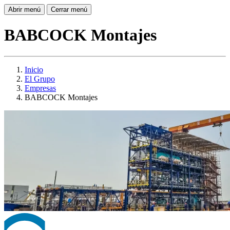
Abrir menú
Cerrar menú
BABCOCK Montajes
Inicio
El Grupo
Empresas
BABCOCK Montajes