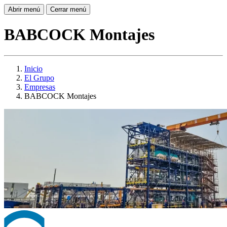
Abrir menú
Cerrar menú
BABCOCK Montajes
Inicio
El Grupo
Empresas
BABCOCK Montajes