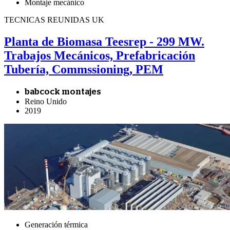
Montaje mecánico
TECNICAS REUNIDAS UK
Planta de Biomasa Teesrep - 299 MW.
Trabajos Mecánicos, Prefabricación
Tubería, Commssioning, PEM
babcock montajes
Reino Unido
2019
Generación térmica