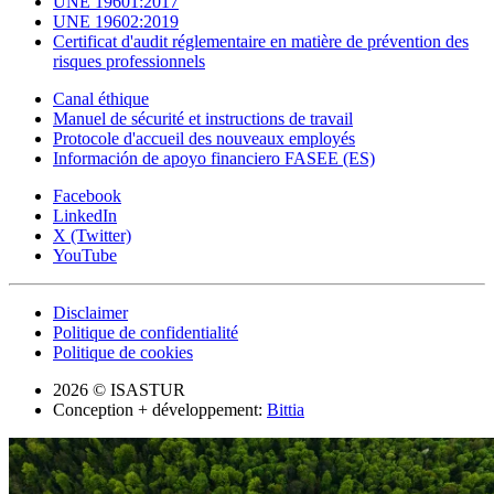
UNE 19601:2017
UNE 19602:2019
Certificat d'audit réglementaire en matière de prévention des
risques professionnels
Canal éthique
Manuel de sécurité et instructions de travail
Protocole d'accueil des nouveaux employés
Información de apoyo financiero FASEE (ES)
Facebook
LinkedIn
X (Twitter)
YouTube
Disclaimer
Politique de confidentialité
Politique de cookies
2026 © ISASTUR
Conception + développement:
Bittia