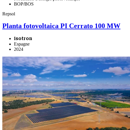
BOP/BOS
Repsol
Planta fotovoltaica PI Cerrato 100 MW
isotron
Espagne
2024