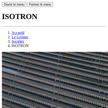
Ouvrir le menu
Fermer le menu
ISOTRON
Accuelil
Le Groupe
Sociétés
ISOTRON