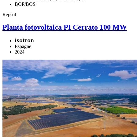
BOP/BOS
Repsol
Planta fotovoltaica PI Cerrato 100 MW
isotron
Espagne
2024