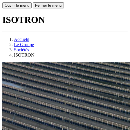
Ouvrir le menu
Fermer le menu
ISOTRON
Accuelil
Le Groupe
Sociétés
ISOTRON