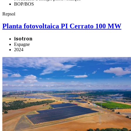
BOP/BOS
Repsol
Planta fotovoltaica PI Cerrato 100 MW
isotron
Espagne
2024