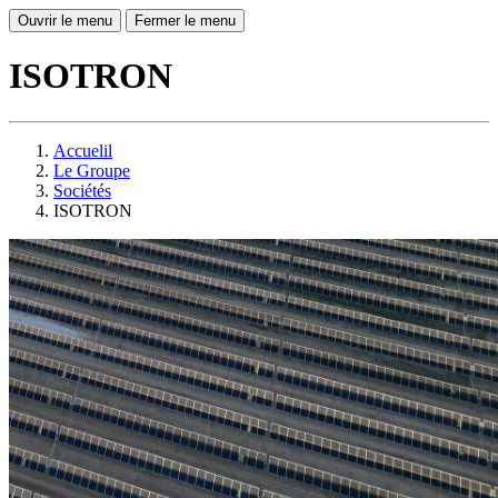
Ouvrir le menu
Fermer le menu
ISOTRON
Accuelil
Le Groupe
Sociétés
ISOTRON