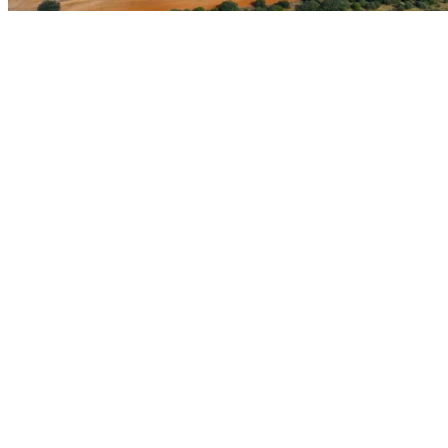
Système de gestion d'ISOTRON
Voir le système de gestion d'ISASTUR
ISO 9001:2015
ISO 14001:2015
ISO 45001:2018
UNE 19601:2017
UNE 19602:2019
Certificat d'inscription au registre EMAS
Certificat d'audit réglementaire en matière de prévention des
risques professionnels
Canal éthique
Manuel de sécurité et instructions de travail
Protocole d'accueil des nouveaux employés
Información de apoyo financiero FASEE (ES)
Facebook
LinkedIn
X (Twitter)