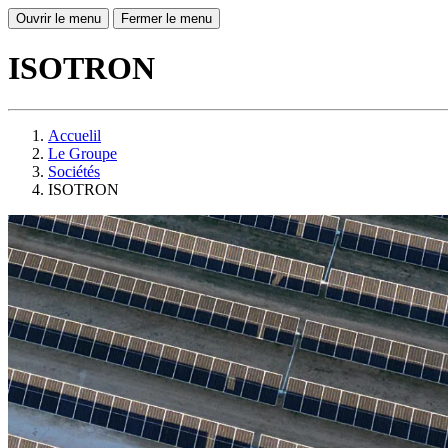
Ouvrir le menu
Fermer le menu
ISOTRON
Accuelil
Le Groupe
Sociétés
ISOTRON