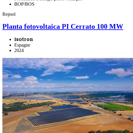
BOP/BOS
Repsol
Planta fotovoltaica PI Cerrato 100 MW
isotron
Espagne
2024