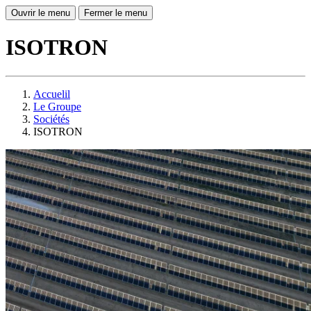
Ouvrir le menu
Fermer le menu
ISOTRON
Accuelil
Le Groupe
Sociétés
ISOTRON