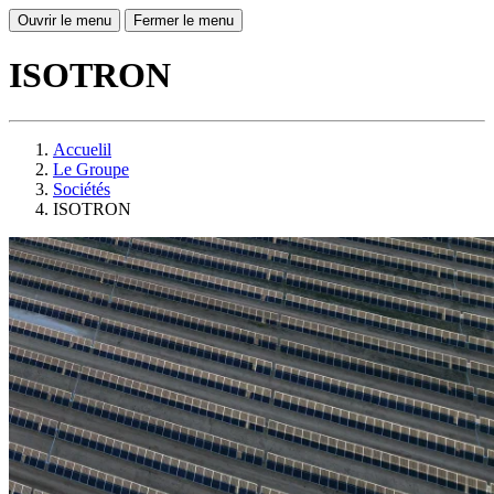
Ouvrir le menu
Fermer le menu
ISOTRON
Accuelil
Le Groupe
Sociétés
ISOTRON