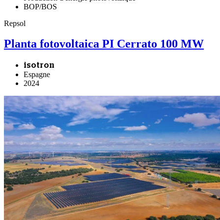
BOP/BOS
Repsol
Planta fotovoltaica PI Cerrato 100 MW
isotron
Espagne
2024