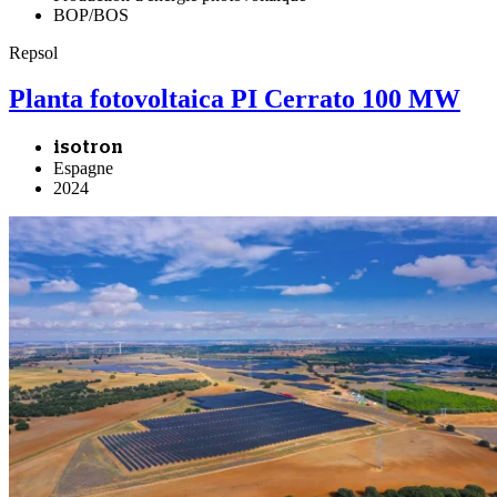
BOP/BOS
Repsol
Planta fotovoltaica PI Cerrato 100 MW
isotron
Espagne
2024