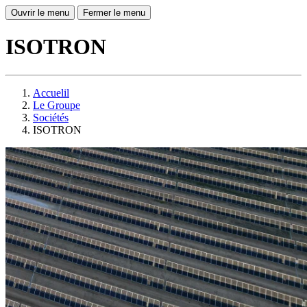
Ouvrir le menu
Fermer le menu
ISOTRON
Accuelil
Le Groupe
Sociétés
ISOTRON