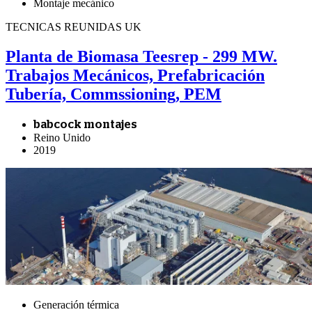
Montaje mecánico
TECNICAS REUNIDAS UK
Planta de Biomasa Teesrep - 299 MW.
Trabajos Mecánicos, Prefabricación
Tubería, Commssioning, PEM
babcock montajes
Reino Unido
2019
Generación térmica