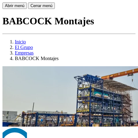
Abrir menú
Cerrar menú
BABCOCK Montajes
Inicio
El Grupo
Empresas
BABCOCK Montajes