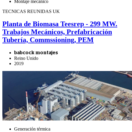
Montaje mecánico
TECNICAS REUNIDAS UK
Planta de Biomasa Teesrep - 299 MW.
Trabajos Mecánicos, Prefabricación
Tubería, Commssioning, PEM
babcock montajes
Reino Unido
2019
Generación térmica