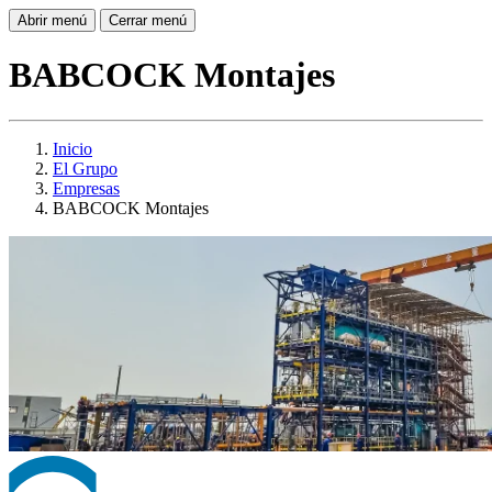
Abrir menú
Cerrar menú
BABCOCK Montajes
Inicio
El Grupo
Empresas
BABCOCK Montajes