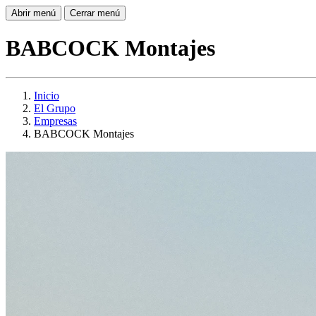
Abrir menú
Cerrar menú
BABCOCK Montajes
Inicio
El Grupo
Empresas
BABCOCK Montajes