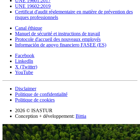
UNE 19601:2017
UNE 19602:2019
Certificat d'audit réglementaire en matière de prévention des
risques professionnels
Canal éthique
Manuel de sécurité et instructions de travail
Protocole d'accueil des nouveaux employés
Información de apoyo financiero FASEE (ES)
Facebook
LinkedIn
X (Twitter)
YouTube
Disclaimer
Politique de confidentialité
Politique de cookies
2026 © ISASTUR
Conception + développement:
Bittia