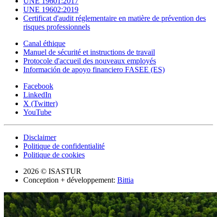
UNE 19601:2017
UNE 19602:2019
Certificat d'audit réglementaire en matière de prévention des
risques professionnels
Canal éthique
Manuel de sécurité et instructions de travail
Protocole d'accueil des nouveaux employés
Información de apoyo financiero FASEE (ES)
Facebook
LinkedIn
X (Twitter)
YouTube
Disclaimer
Politique de confidentialité
Politique de cookies
2026 © ISASTUR
Conception + développement:
Bittia