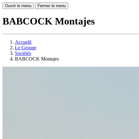
Ouvrir le menu
Fermer le menu
BABCOCK Montajes
Accuelil
Le Groupe
Sociétés
BABCOCK Montajes