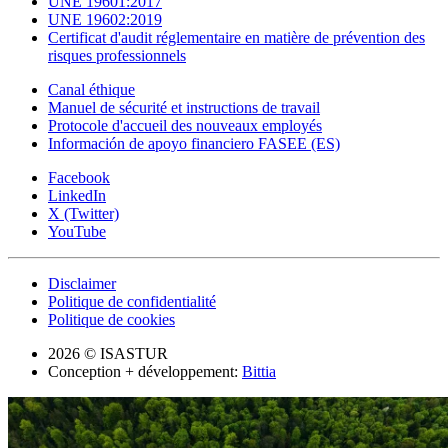
UNE 19601:2017
UNE 19602:2019
Certificat d'audit réglementaire en matière de prévention des
risques professionnels
Canal éthique
Manuel de sécurité et instructions de travail
Protocole d'accueil des nouveaux employés
Información de apoyo financiero FASEE (ES)
Facebook
LinkedIn
X (Twitter)
YouTube
Disclaimer
Politique de confidentialité
Politique de cookies
2026 © ISASTUR
Conception + développement:
Bittia