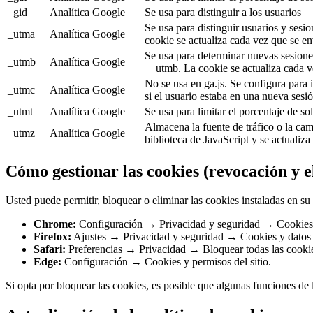
_gid
Analítica
Google
Se usa para distinguir a los usuarios
Se usa para distinguir usuarios y sesi
_utma
Analítica
Google
cookie se actualiza cada vez que se e
Se usa para determinar nuevas sesiones
_utmb
Analítica
Google
__utmb. La cookie se actualiza cada v
No se usa en ga.js. Se configura para 
_utmc
Analítica
Google
si el usuario estaba en una nueva sesió
_utmt
Analítica
Google
Se usa para limitar el porcentaje de sol
Almacena la fuente de tráfico o la cam
_utmz
Analítica
Google
biblioteca de JavaScript y se actualiz
Cómo gestionar las cookies (revocación y e
Usted puede permitir, bloquear o eliminar las cookies instaladas en s
Chrome:
Configuración → Privacidad y seguridad → Cookies y 
Firefox:
Ajustes → Privacidad y seguridad → Cookies y datos d
Safari:
Preferencias → Privacidad → Bloquear todas las cooki
Edge:
Configuración → Cookies y permisos del sitio.
Si opta por bloquear las cookies, es posible que algunas funciones de