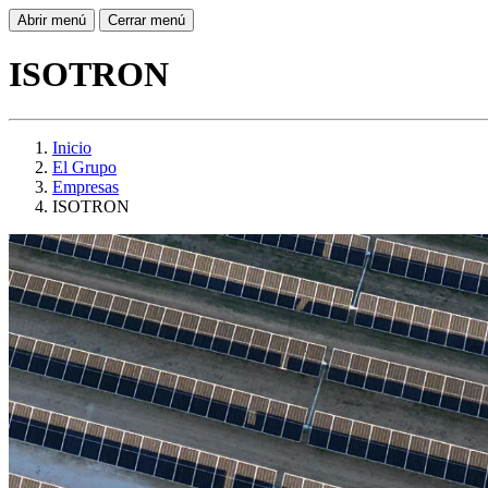
Abrir menú
Cerrar menú
ISOTRON
Inicio
El Grupo
Empresas
ISOTRON