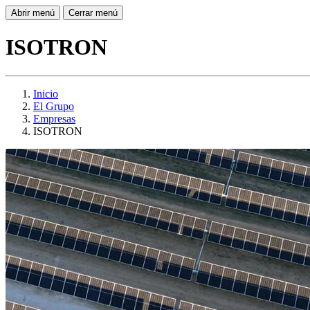
Abrir menú
Cerrar menú
ISOTRON
Inicio
El Grupo
Empresas
ISOTRON