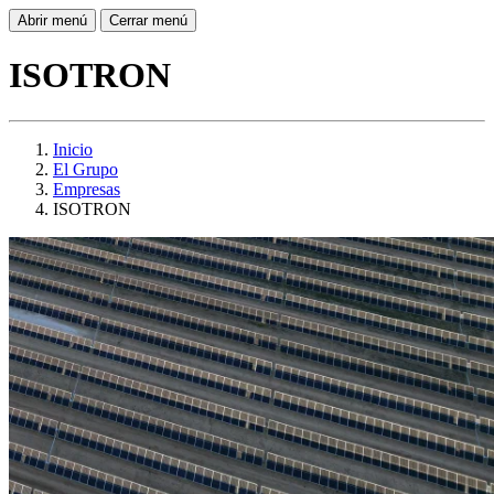
Abrir menú
Cerrar menú
ISOTRON
Inicio
El Grupo
Empresas
ISOTRON