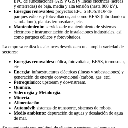
EPC de subestaciones (AIS y GIS) y líneas eléctricas (aéreas
y enterradas) de baja, media y alta tensión (hasta 800 kV).
Energías renovables:
proyectos EPC o BOS/BOP de
parques eólicos y fotovoltaicos, así como BESS (hibridando o
stand-alone), plantas termosolares, etc.
Mantenimiento:
servicios de mantenimiento de sistemas
eléctricos e instrumentación de instalaciones industriales, así
como parques eólicos y fotovoltaicos.
La empresa realiza los alcances descritos en una amplia variedad de
sectores:
Energías renovables:
eólica, fotovoltaica, BESS, termosolar,
etc.
Energía:
infraestructuras eléctricas (líneas y subestaciones) y
generación de energía convencional (carbón, gas, etc).
Petroquímico:
upstream y downstream.
Químico
.
Siderurgia y Metalurgia
.
Minería
.
Alimentación
.
Automóvil:
sistemas de transporte, sistemas de robots.
Medio ambiente:
depuración de aguas y desalación de agua
de mar.
Su experiencia con multitud de clientes y sectores, así como su