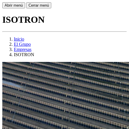
Abrir menú
Cerrar menú
ISOTRON
Inicio
El Grupo
Empresas
ISOTRON