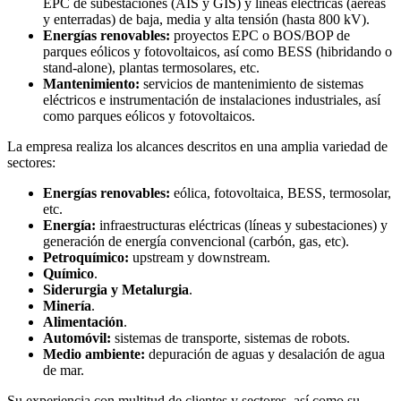
EPC de subestaciones (AIS y GIS) y líneas eléctricas (aéreas
y enterradas) de baja, media y alta tensión (hasta 800 kV).
Energías renovables:
proyectos EPC o BOS/BOP de
parques eólicos y fotovoltaicos, así como BESS (hibridando o
stand-alone), plantas termosolares, etc.
Mantenimiento:
servicios de mantenimiento de sistemas
eléctricos e instrumentación de instalaciones industriales, así
como parques eólicos y fotovoltaicos.
La empresa realiza los alcances descritos en una amplia variedad de
sectores:
Energías renovables:
eólica, fotovoltaica, BESS, termosolar,
etc.
Energía:
infraestructuras eléctricas (líneas y subestaciones) y
generación de energía convencional (carbón, gas, etc).
Petroquímico:
upstream y downstream.
Químico
.
Siderurgia y Metalurgia
.
Minería
.
Alimentación
.
Automóvil:
sistemas de transporte, sistemas de robots.
Medio ambiente:
depuración de aguas y desalación de agua
de mar.
Su experiencia con multitud de clientes y sectores, así como su