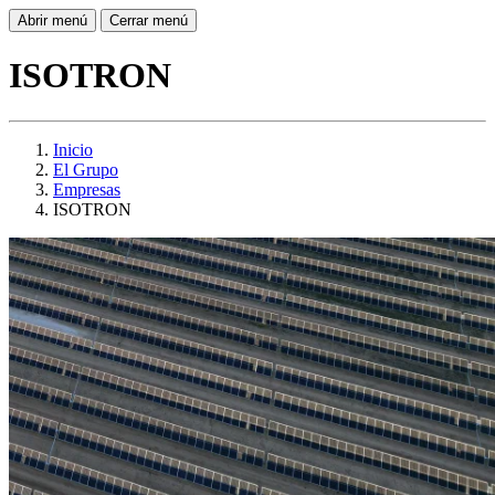
Abrir menú
Cerrar menú
ISOTRON
Inicio
El Grupo
Empresas
ISOTRON